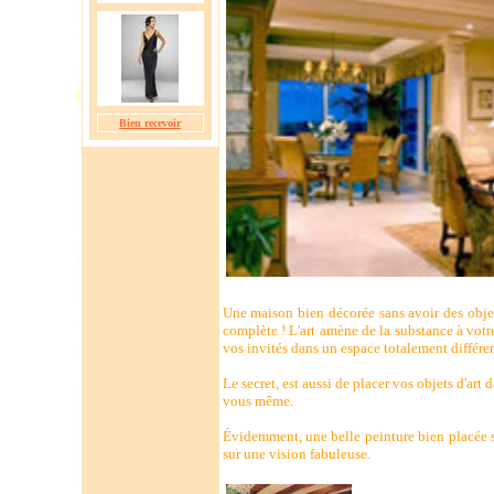
Bien recevoir
Une maison bien décorée sans avoir des objet
complète ! L'art amène de la substance à votre
vos invités dans un espace totalement différen
Le secret, est aussi de placer vos objets d'a
vous même.
Évidemment, une belle peinture bien placée s
sur une vision fabuleuse.