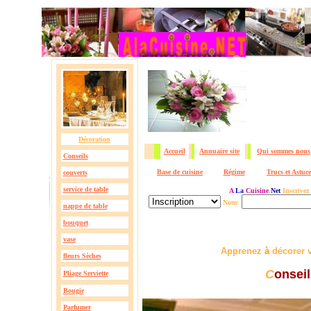
Décoration
Accueil
Annuaire site
Qui sommes nous
Conseils
Base de cuisine
Régime
Trucs et Astuce
couverts
service de table
A
La
Cuisine
.
Net
Inscrivez
Nom:
nappe de table
bouquet
vase
Apprenez
à
d
é
corer 
fleurs Sèches
C
onsei
Pliage Serviette
Bougie
Parfumer