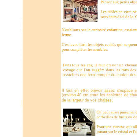
Pensez aux petits obje
Les tables en vitre pe
souvenirs d'ici de la.
N'oublions pas la curiosité enfantine, essaian
ferme.
C'est avec l'art, les objets cachés qui surpr
pour compléter les meubles.
Dans tous les cas, il faut dresser un chemi
voyage que l'on suggère dans les tons des 
assiettes doit tenir compte du confort des 
Il faut en effet prévoir assez d'espace 
(environ 40 cm entre les assiettes de chaq
.
de la largeur de vos chaises
On peut aussi parsemer d
corbeilles de fruits ou d
Pour une cuisine qui all
jouant sur le cristal et l