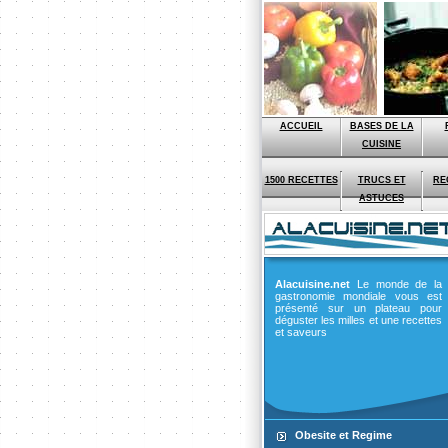
ACCUEIL
BASES DE LA
CUISINE
1500 RECETTES
TRUCS ET
RE
ASTUCES
Alacuisine.net
Le monde de la
gastronomie mondiale vous est
présenté sur un plateau pour
déguster les milles et une recettes
et saveurs
Obesite et Regime