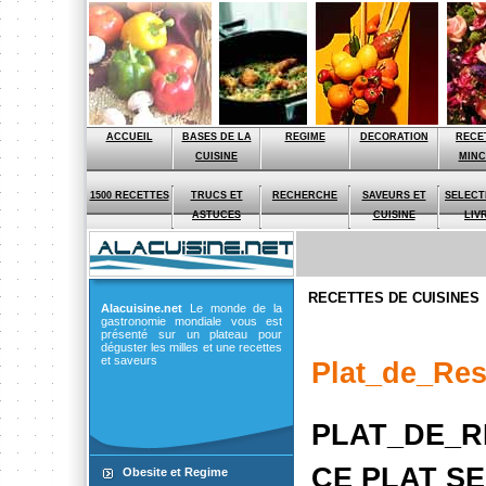
ACCUEIL
BASES DE LA
REGIME
DECORATION
RECE
CUISINE
MIN
1500 RECETTES
TRUCS ET
RECHERCHE
SAVEURS ET
SELECT
ASTUCES
CUISINE
LIV
RECETTES DE CUISINES
Alacuisine.net
Le monde de la
gastronomie mondiale vous est
présenté sur un plateau pour
déguster les milles et une recettes
et saveurs
Plat_de_Res
PLAT_DE_R
CE PLAT S
Obesite et Regime