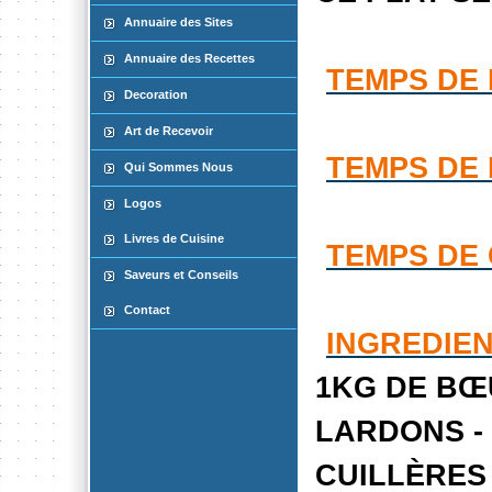
Annuaire des Sites
Annuaire des Recettes
TEMPS DE 
Decoration
Art de Recevoir
TEMPS DE 
Qui Sommes Nous
Logos
Livres de Cuisine
TEMPS DE 
Saveurs et Conseils
Contact
INGREDIEN
1KG DE BŒ
LARDONS - 
CUILLÈRES 