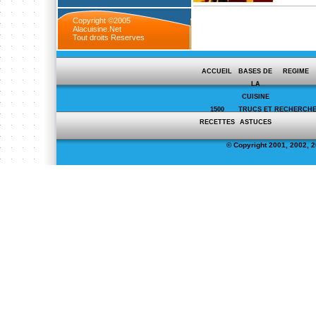
Copyright ©2005
Alacuisine.Net
Tout droits Reserves
ACCUEIL
BASES DE
REGIME
LA
CUISINE
1500
TRUCS ET
RECHERCH
RECETTES
ASTUCES
© Copyright 2001, 2002, 