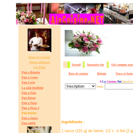
Bases de Cuisine
Terme cullinaire
Accueil
Annuaire site
Qui sommes nou
Les Pates
Pate a Brioche
Base de cuisine
Régime
Trucs et Astu
Pate a Crepe
A
La
Cuisine
.
Net
Inscrive
Pate Lev
é
e
Nom:
La pâte feuilletée
Pate a Pain
Pate Brisee
Pate a Pizza
Pate a Pizza 2
Pate fraiche
Pate a choux
Ingrédients :
Pate sabl
é
e
1 tasse (115 g) de farine, 1/2 c. à thé (2 g