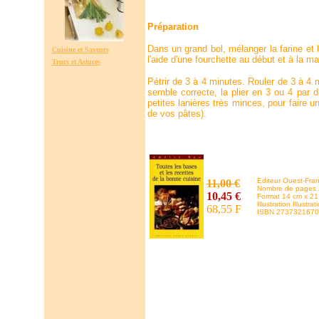
Préparation
Dans un grand bol, mélanger la farine et l
Cuisine et Saveurs
l'aide d'une fourchette au début et à la mai
Trucs et Astuces
Pétrir de 3 à 4 minutes. Rouler de 3 à 4 
semble correcte, la plier en 3 ou 4 par 
petites lanières très minces, pour faire 
de vos pâtes).
Editeur Ouest-Fra
11,00 €
Nombre de pages 
10,45 €
Format 14 cm x 21
Illustration Illustra
68,55 F
ISBN 2737321670