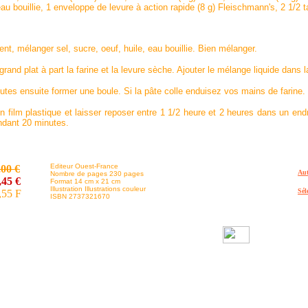
eau bouillie, 1 enveloppe de levure à action rapide (8 g) Fleischmann's, 2 1/2 t
ent, mélanger sel, sucre, oeuf, huile, eau bouillie. Bien mélanger.
rand plat à part la farine et la levure sèche. Ajouter le mélange liquide dans la
nutes ensuite former une boule. Si la pâte colle enduisez vos mains de farine.
n film plastique et laisser reposer entre 1 1/2 heure et 2 heures dans un endro
ndant 20 minutes.
Editeur Ouest-France
,00 €
Aut
Nombre de pages 230 pages
,45 €
Format 14 cm x 21 cm
Illustration Illustrations couleur
Sél
,55 F
ISBN 2737321670