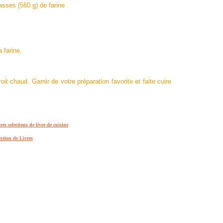
asses (560 g) de farine
 farine.
it chaud. Garnir de votre préparation favorite et faite cuire
res selections de livre de cuisine
ection de Livres