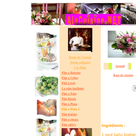
Bases de Cuisine
Terme culinaire
Accueil
Les Pâtes
Pâte a Brioche
Base de cuisine
Pâte a Crêpe
Pâte Lev
é
e
La pâte feuilletée
Pâte a Pain
Pâte Brisée
Pâte a Pizza
Pâte a Pizza 2
Pâte fraîche
Pâte a choux
Pâte sabl
é
e
Ingrédients :
1 oeuf battu légèrem