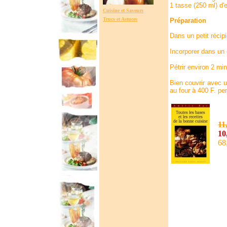
1 tasse (250 ml) d'
Cuisine et Saveurs
Trucs et Astuces
Préparation
Dans un petit récipi
Incorporer dans un g
Pétrir environ 2 mi
Bien couvrir avec u
au four à 400 F. pe
11
10
68