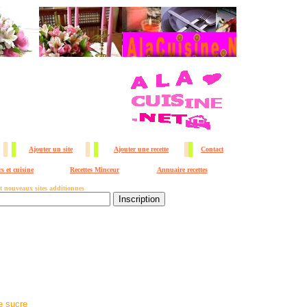
Ajouter un site
Ajouter une recette
Contact
s et cuisine
Recettes Minceur
Annuaire recettes
 et nouveaux sites additionnes
de sucre