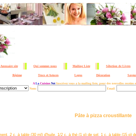
Annuaire site
Qui sommes nous
Mailing Liste
Sélection de Livres
Régime
Trucs et Astuces
Logos
Décoration
Saveur
A
La
Cuisine
.
Net
Inscrivez vous a la mailing liste, pour des nouvelles recettes
Nom:
Email
:
Pâte à pizza croustillante
ent, 2 c. à table (30 ml) d'huile, 1/2 c. à thé (1 g) de sel, 1 c. à table (15 g) 