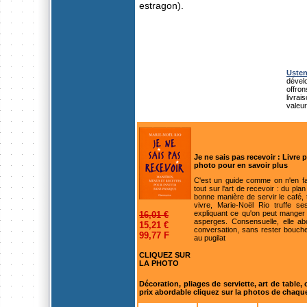
estragon).
Uste
dévelo
offro
livra
valeu
Je ne sais pas recevoir : Livre 
photo pour en savoir plus
C'est un guide comme on n'en fa
tout sur l'art de recevoir : du pla
bonne manière de servir le café,
vivre, Marie-Noël Rio truffe s
expliquant ce qu'on peut manger 
16,01 €
asperges. Consensuelle, elle a
15,21 €
conversation, sans rester bouche
99,77 F
au pugilat
CLIQUEZ SUR
LA PHOTO
Décoration, pliages de serviette, art de table,
prix abordable cliquez sur la photos de chaque l