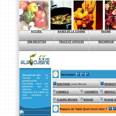
ACCUEIL
BASES DE LA CUISINE
REGIME
1500 RECETTES
TRUCS ET ASTUCES
RECHERCHE
Decoration
Alacuisine.net
Le
monde de la
gastronomie
mondiale vous est
BOUTIQUE
Livres Minceur
PRODUIT
présenté sur un
plateau pour
déguster les milles et
CONSEILS
COUVERTS
SERVICE
une recettes et
saveurs
FLEURS SÈCHES
BOUGIE
PLIAGE S
Nappes de Table Quel choix faire ?