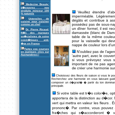
Medecine Beauty:
d�couvrez nos
produits minceur 100
Veuillez étendre d'ab
% naturels
imperméable. Légèrement 
Ustensiles de
dégâts et contribue à ass
cuisine pour cuisiner
possédez pas de sous-nap
comme un chef
un dîner formel, il est r
Dr. Pierre Ricaud,
damassée (blanc de Damas,
N�1 des marques
table de la même couleu
sp�cialistes de soins
cosm�tiques anti-
pour la vaisselle qui dev
�ge en France
nappe de couleur lors d'un
Faites vos courses
N'oubliez pas de l'agenc
en quelques clics sur
Auchandirect !
'autre part, avec le couver
si vous prévoyez vous se
important de ne pas agenc
de créer une harmonie sur 
Choisissez des fleurs de saison si vous le po
Recherchez une harmonie en vous laissant guide
composer un d�grad� � partir du ton dominant 
principale.
Si votre table est tr�s color�e, op
apportera de la distinction au d�cor.
vert qui mettra en valeur les fleurs . É
prononc�. Par contre, vous pouvez 
fra�ches qui s�accorderont � vot