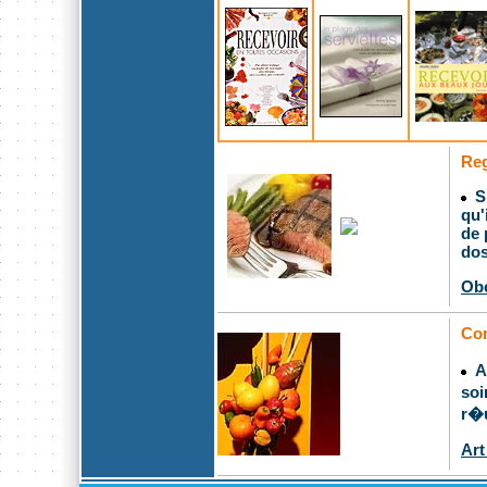
Reg
Sp
qu'
de 
dos
Obe
Com
Ap
soi
r�u
Art