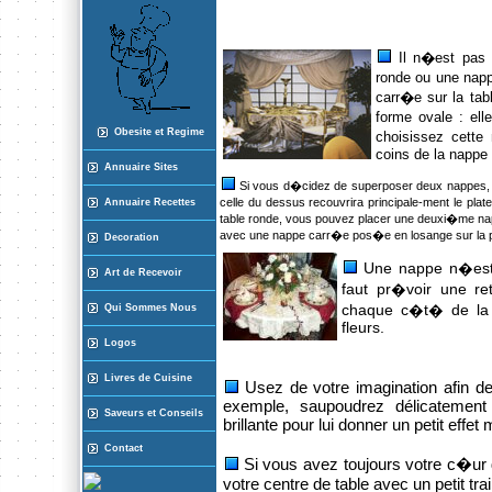
Il n�est pas 
ronde ou une napp
carr�e sur la tab
forme ovale : el
Obesite et Regime
choisissez cette
coins de la nappe 
Annuaire Sites
Si vous d�cidez de superposer deux nappes, la
celle du dessus recouvrira principale-ment le pla
Annuaire Recette
s
table ronde, vous pouvez placer une deuxi�me na
avec une nappe carr�e pos�e en losange sur la 
Decoration
Une nappe n�est j
Art de Recevoir
faut pr�voir une 
Qui Sommes Nous
chaque c�t� de la t
fleurs.
Logos
Livres de Cuisine
Usez de votre imagination afin de
exemple, saupoudrez délicatement 
Saveurs et Conseils
brillante pour lui donner un petit effet
Contact
Si vous avez toujours votre c�ur d
votre centre de table avec un petit tr