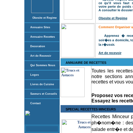
ce qu'il vous faut s
votre perte de poids
A consulter le dossier
Obesite et Regime
Obesite et Regime
Comment Organiser u
Annuaire Sites
Apprenez � recev
Annuaire Recette
s
soir�es a domicile, 
la r�ussir.
Decoration
Art de recevoir
Art de Recevoir
ANNUAIRE DE RECETTES
Qui Sommes Nous
Toutes les recette
Logos
notre sections an
recettes et vous vou
Livres de Cuisine
Saveurs et Conseils
Proposez vos rec
Essayez les recett
Contact
SPECIAL RECETTES MINCEURS
Recettes Minceur p
ph�nom�ne : des r
salade entr�e et de