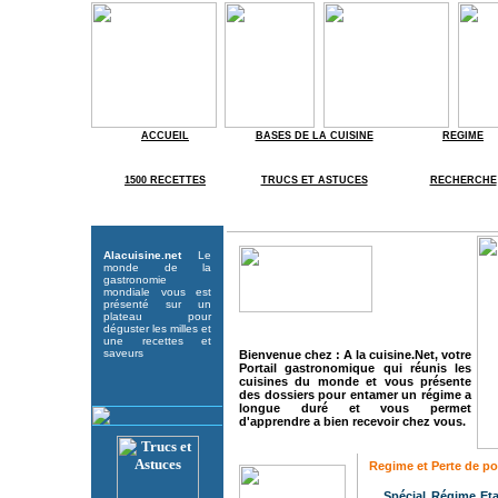
ACCUEIL
BASES DE LA CUISINE
REGIME
1500 RECETTES
TRUCS ET ASTUCES
RECHERCHE
Alacuisine.net
Le
monde de la
gastronomie
mondiale vous est
présenté sur un
plateau pour
déguster les milles et
une recettes et
saveurs
Bienvenue chez : A la cuisine.Net, votre
Portail gastronomique qui réunis les
cuisines du monde et vous présente
des dossiers pour entamer un régime a
longue duré et vous permet
d'apprendre a bien recevoir chez vous.
Regime et Perte de po
Spécial Régime Eta