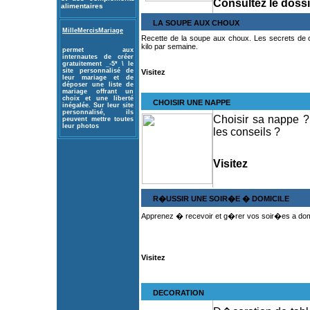
Consultez le dossi
alimentaires
LA SOUPE AUX CHOUX
MilleMercisMariage
Recette de la soupe aux choux. Les secrets de 
kilo par semaine.
permet aux
internautes de créer
gratuitement _-5* \ le
site personnalisé de
Visitez
leur mariage et de
déposer une liste de
mariage offrant un
choix et une liberté
CHOISIR UNE NAPPE
inégalée. Sur leur site
personnalisé, ils
Choisir sa nappe ? 
peuvent mettre toutes
leur photos
les conseils ?
Visitez
R�USSIR UNE SOIR�E � DOMICILE
Apprenez � recevoir et g�rer vos soir�es a domic
Visitez
DECORATION