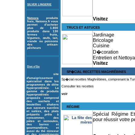
SILVER LINGERIE
Natoora
produits
Visitez
frais, Natoora.fr vous
permet d’acheter
TRUCS ET ASTUCES
plus de 1.800
produits dans 130
Jardinage
fermes : fruits,
légumes, œufs, lait,
Bricolage
viande ou poissons
des artisan-
Cuisine
pêcheurs
D�coration
Entretien et Nettoy
Visitez
Diet n'Go
SP�CIAL RECETTES MAGHRÉBINES
site
d'amaigrissement
Sp�cial recettes Maghrébines, comprenant la Tunis
spécialisé dans les
programmes de diète
Consulter les recettes
hyperprotéinée. La
gamme de produits
voir
hyperprotéinés
proposés comprend
des sachets et
bouteilles shakers
RÉGIME
aux saveurs sucrées
et salées, des plats
Spécial Régime Eta
préparés prêts à
consommer, des
pour réussir votre 
pâtes et semoules,
des barres et
gourmandises, et
aussi du thé minceur
et des compléments