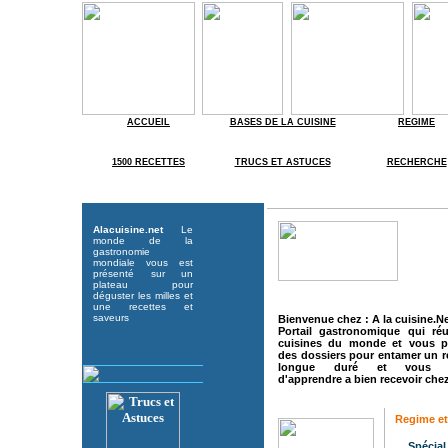
ACCUEIL
BASES DE LA CUISINE
REGIME
1500 RECETTES
TRUCS ET ASTUCES
RECHERCHE
Alacuisine.net
Le
monde de la
gastronomie
mondiale vous est
présenté sur un
plateau pour
déguster les milles et
une recettes et
saveurs
Bienvenue chez : A la cuisine.Ne
Portail gastronomique qui réu
cuisines du monde et vous p
des dossiers pour entamer un r
longue duré et vous p
d'apprendre a bien recevoir che
Regime et
Spécial 