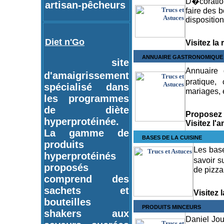
D�coration 
artisan-pêcheurs
faire des 
dispositio
Diet n'Go
Visitez la
ANNUAIRE GASTRONOMIQUE
site
Annuaire 
d'amaigrissement
pratique,
spécialisé dans
mariages, e
les programmes
de diète
Proposez 
hyperprotéinée.
Visitez l'
La gamme de
BASES DE LA CUISINE
produits
Les base
hyperprotéinés
savoir s
proposés
de pizza
comprend des
sachets et
Visitez 
bouteilles
PRODUITS MINCEURS
shakers aux
Daniel Jou