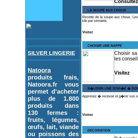
Consultez 
LA SOUPE AUX CHOUX
Recette de la soupe aux choux. Les
kilo par semaine.
Visitez
CHOISIR UNE NAPPE
SILVER LINGERIE
Choisir sa
les conseil
Natoora
Visitez
produits frais,
Natoora.fr vous
R�USSIR UNE SOIR�E � DOM
permet d’acheter
Apprenez � recevoir et g�rer vos so
plus de 1.800
produits dans
130 fermes :
Visitez
fruits, légumes,
œufs, lait, viande
DECORATION
ou poissons des