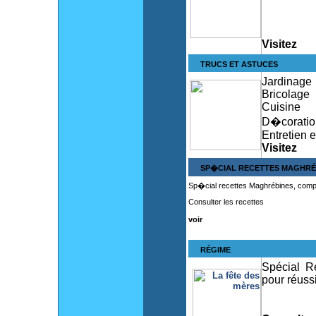
Visitez
TRUCS ET ASTUCES
Jardinage
Bricolage
Cuisine
D�coratio
Entretien 
Visitez
SP�CIAL RECETTES MAGHRÉ
Sp�cial recettes Maghrébines, compre
Consulter les recettes
voir
RÉGIME
Spécial R
pour réuss