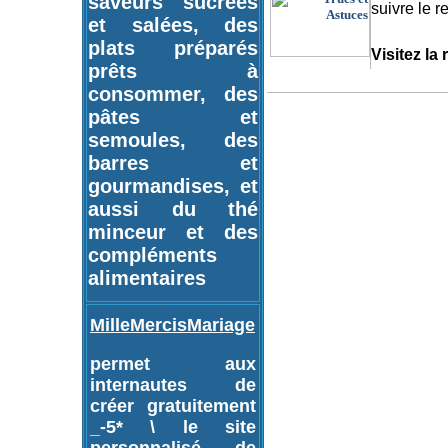
saveurs sucrées
suivre le 
et salées, des
plats préparés
Visitez la
prêts à
consommer, des
pâtes et
semoules, des
barres et
gourmandises, et
aussi du thé
minceur et des
compléments
alimentaires
MilleMercisMariage
permet aux
internautes de
créer gratuitement
_-5* \ le site