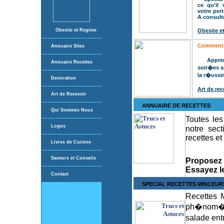
ce qu'il 
votre per
A consulte
Obesite et Regime
Obesite e
Comment O
Annuaire Sites
Apprene
Annuaire Recette
s
soir�es a
la r�ussir
Decoration
Art de rec
Art de Recevoir
ANNUAIRE DE RECETTES
Qui Sommes Nous
Toutes les
Logos
notre sec
recettes et
Livres de Cuisine
Saveurs et Conseils
Proposez 
Essayez l
Contact
SPECIAL RECETTES MINCEUR
Recettes 
ph�nom�ne
salade ent